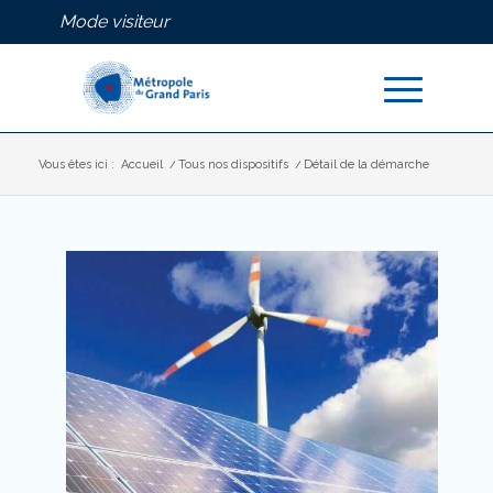
Fenêtre
Skip
Aller
Mode visiteur
to
à
de
Content
la
chat
navigation
Vous êtes ici :
Accueil
/
Tous nos dispositifs
/
Détail de la démarche
Détail de la démarche